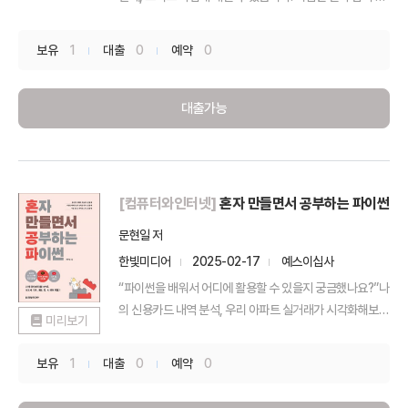
담...
보유
1
대출
0
예약
0
대출가능
[컴퓨터와인터넷]
혼자 만들면서 공부하는 파이썬
문현일 저
한빛미디어
2025-02-17
예스이십사
“파이썬을 배워서 어디에 활용할 수 있을지 궁금했나요?”나
의 신용카드 내역 분석, 우리 아파트 실거래가 시각화해보
미리보기
기,...
보유
1
대출
0
예약
0