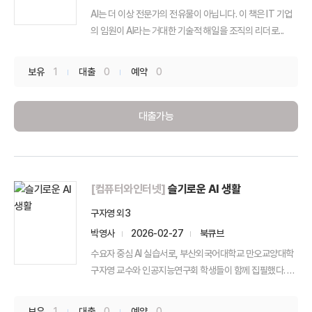
AI는 더 이상 전문가의 전유물이 아닙니다. 이 책은 IT 기업
의 임원이 AI라는 거대한 기술적 해일을 조직의 리더로...
보유
1
대출
0
예약
0
대출가능
[컴퓨터와인터넷]
슬기로운 AI 생활
구자영 외3
박영사
2026-02-27
북큐브
수요자 중심 AI 실습서로, 부산외국어대학교 만오교양대학
구자영 교수와 인공지능연구회 학생들이 함께 집필했다. AI
를...
보유
1
대출
0
예약
0