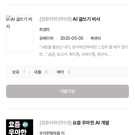
[컴퓨터와인터넷]
AI 글쓰기 비서
최영덕
유페이퍼
2025-05-05
북큐브
“사람을 돌보는 내가, 문서에 갇혀버린 느낌이 들 때가 있다
면…” 공문, 보고서, 회의록, 사례기록, 제안서, ...
보유
1
대출
0
예약
0
대출가능
[컴퓨터와인터넷]
요즘 우아한 AI 개발
우아한형제들 저