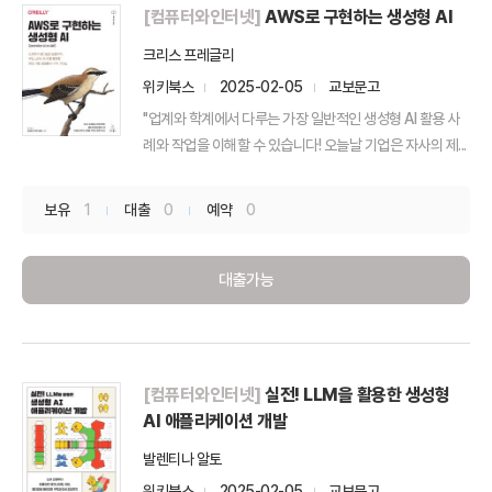
[컴퓨터와인터넷]
AWS로 구현하는 생성형 AI
크리스 프레글리
위키북스
2025-02-05
교보문고
"업계와 학계에서 다루는 가장 일반적인 생성형 AI 활용 사
례와 작업을 이해할 수 있습니다! 오늘날 기업은 자사의 제...
보유
1
대출
0
예약
0
대출가능
[컴퓨터와인터넷]
실전! LLM을 활용한 생성형
AI 애플리케이션 개발
발렌티나 알토
위키북스
2025-02-05
교보문고