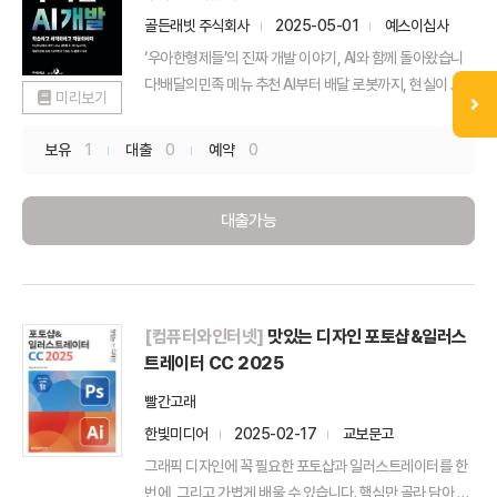
골든래빗 주식회사
2025-05-01
예스이십사
‘우아한형제들’의 진짜 개발 이야기, AI와 함께 돌아왔습니
다!배달의민족 메뉴 추천 AI부터 배달 로봇까지, 현실이 ...
미리보기
보유
1
대출
0
예약
0
대출가능
[컴퓨터와인터넷]
맛있는 디자인 포토샵&일러스
트레이터 CC 2025
빨간고래
한빛미디어
2025-02-17
교보문고
그래픽 디자인에 꼭 필요한 포토샵과 일러스트레이터를 한
번에, 그리고 가볍게 배울 수 있습니다. 핵심만 골라 담아 부