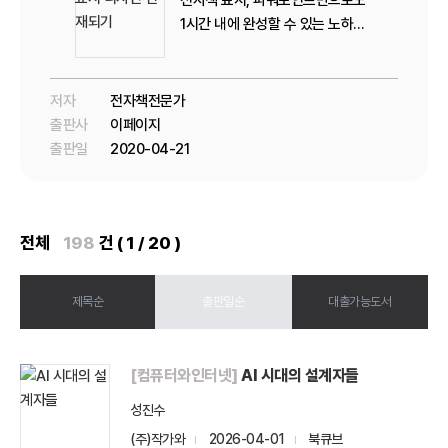
1시간 내에 완성할 수 있는 노하우
를 공개합니다! 내 지식을 수익화하
는 쉬운 방법 중 하나인 PDF / 전자
책! 쓰고는 싶은데 내용이 아무리
저자
전자책전문가
좋아도 디자인에서 막혀서 고민중
출판사
이페이지
이신가요? 이왕이 쓰는 ...
출판일
2020-04-21
전체
198
건 ( 1 / 20 )
제목순
출판일순
대출가능도서
[컴퓨터와인터넷]
AI 시대의 설계자들
성진수
(주)작가와
2026-04-01
북큐브