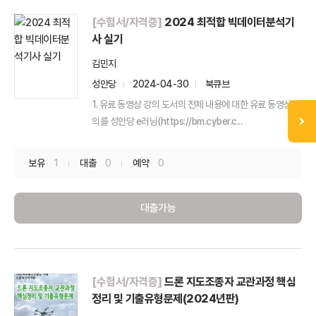
[수험서/자격증]
2024 최적합 빅데이터분석기
사 실기
김민지
성안당
2024-04-30
북큐브
1. 유료 동영상 강의 도서의 전체 내용에 대한 유료 동영상 강
의를 성안당 e러닝(https://bm.cyber.c...
보유
1
대출
0
예약
0
대출가능
[수험서/자격증]
드론 지도조종자 교관과정 핵심
정리 및 기출유형문제(2024년판)