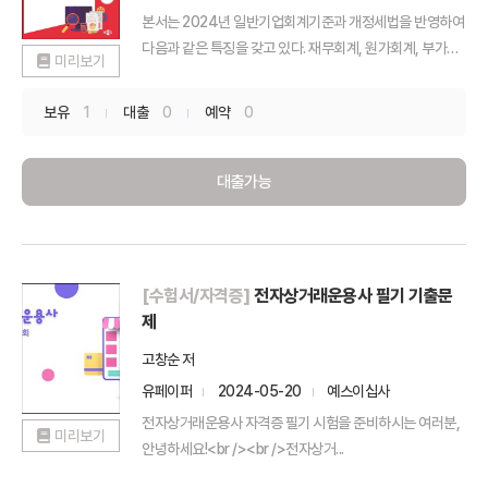
본서는 2024년 일반기업회계기준과 개정세법을 반영하여
다음과 같은 특징을 갖고 있다. 재무회계, 원가회계, 부가가
미리보기
치...
보유
1
대출
0
예약
0
대출가능
[수험서/자격증]
전자상거래운용사 필기 기출문
제
고창순 저
유페이퍼
2024-05-20
예스이십사
전자상거래운용사 자격증 필기 시험을 준비하시는 여러분,
미리보기
안녕하세요!<br /><br />전자상거...