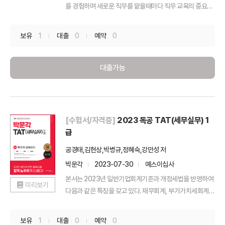
를 경험하며 새로운 직무를 맡을때마다 직무 교육의 중요성
을 느...
보유
1
대출
0
예약
0
대출가능
[수험서/자격증]
2023 독공 TAT(세무실무) 1
급
공경태,김현상,박병규,정혜숙,강만성 저
박문각
2023-07-30
예스이십사
본서는 2023년 일반기업회계기준과 개정세법을 반영하여
미리보기
다음과 같은 특징을 갖고 있다. 재무회계, 부가가치세회계,
소...
보유
1
대출
0
예약
0