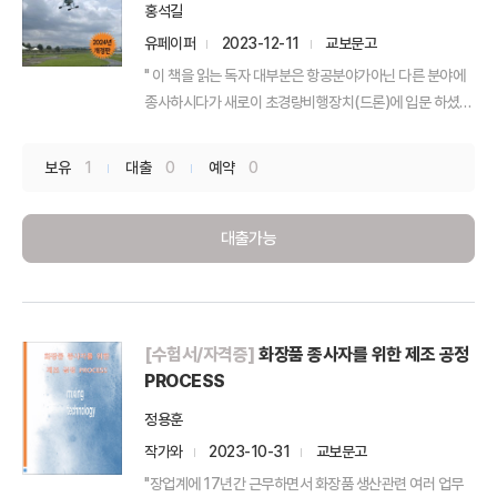
홍석길
유페이퍼
2023-12-11
교보문고
" 이 책을 읽는 독자 대부분은 항공분야가아닌 다른 분야에
종사하시다가 새로이 초경량비행장치(드론)에 입문 하셨을
...
보유
1
대출
0
예약
0
대출가능
[수험서/자격증]
화장품 종사자를 위한 제조 공정
PROCESS
정용훈
작가와
2023-10-31
교보문고
"장업계에 17년간 근무하면서 화장품 생산관련 여러 업무