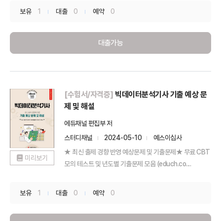
보유
1
대출
0
예약
0
대출가능
[수험서/자격증]
빅데이터분석기사 기출 예상 문
제 및 해설
에듀채널 편집부 저
스터디채널
2024-05-10
예스이십사
★ 최신 출제 경향 반영 예상문제 및 기출문제★ 무료 CBT
미리보기
모의 테스트 및 년도별 기출문제 모음 (educh.co....
보유
1
대출
0
예약
0