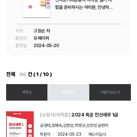
험을 준비하시는 여러분, 안녕하세
요!<br /><br />전자상거래는 현
대 사회에서 더욱 중요한 역할을 하
고 있습니다. <br />이에 따라 전
저자
고창순 저
자상거래운용사 자격증은 전문...
출판사
유페이퍼
출판일
2024-05-20
전체
96
건 ( 1 / 10 )
제목순
출판일순
대출가능도서
[수험서/자격증]
2024 독공 전산세무 1급
공경태,정혜숙,김현상,박병규,강만성 공편저
박문각
2024-05-23
예스이십사